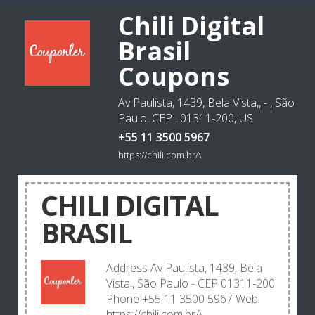
Chili Digital
Brasil
Coupons
Av Paulista, 1439, Bela Vista,, - , São
Paulo, CEP , 01311-200, US
+55 11 3500 5967
https://chili.com.br/\
CHILI DIGITAL
BRASIL
Address Av Paulista, 1439, Bela
Vista,, São Paulo - CEP 01311-200
Phone +55 11 3500 5967 Web
https://chili.com.br/\