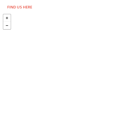
坑。”挺好，至少它诚实。一个没感情的工具
FIND US HERE
网址大全。