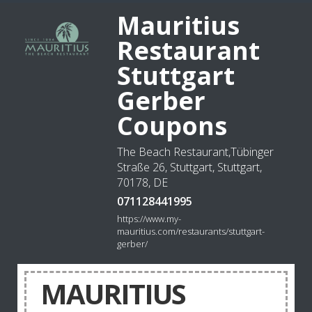
Mauritius
Restaurant
Stuttgart
Gerber
Coupons
The Beach Restaurant,Tübinger
Straße 26, Stuttgart, Stuttgart,
70178, DE
071128441995
https://www.my-
mauritius.com/restaurants/stuttgart-
gerber/
MAURITIUS