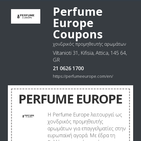
Perfume
Europe
Coupons
χονδρικός προμηθευτής αρωμάτων
Viltanioti 31, Kifisia, Attica, 145 64,
GR
21 0626 1700
https://perfumeeurope.com/en/
PERFUME EUROPE
Η Perfume Europe λειτουργεί ως
χονδρικός προμηθευτής
αρωμάτων για επαγγελματίες στην
ευρωπαϊκή αγορά. Με έδρα τη