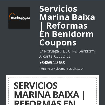
Servicios
Marina Baixa
| Reformas
En Benidorm
Coupons
C/ Noruega 7 BL.8 1-2, Benidorm,
Alicante, 03502, ES
+34865443653
https://serviciosmarinabaixa.es/
SERVICIOS
MARINA BAIXA |
REFORMAS EN