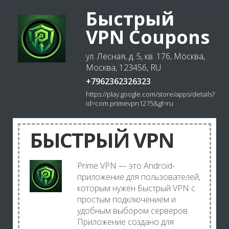
Быстрый
VPN Coupons
ул. Лесная, д. 5, кв. 176, Москва,
Москва, 123456, RU
+7962362326323
https://play.google.com/store/apps/details?
id=com.primevpn1275&gl=ru
БЫСТРЫЙ VPN
Prime VPN — это Android-
приложение для пользователей,
которым нужен Быстрый VPN с
простым подключением и
удобным выбором серверов.
Приложение создано для